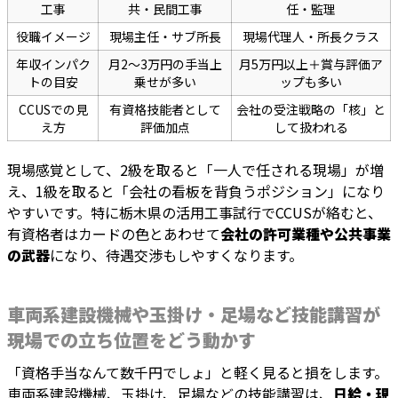
工事
共・民間工事
任・監理
役職イメージ
現場主任・サブ所長
現場代理人・所長クラス
年収インパク
月2〜3万円の手当上
月5万円以上＋賞与評価ア
トの目安
乗せが多い
ップも多い
CCUSでの見
有資格技能者として
会社の受注戦略の「核」と
え方
評価加点
して扱われる
現場感覚として、2級を取ると「一人で任される現場」が増
え、1級を取ると「会社の看板を背負うポジション」になり
やすいです。特に栃木県の活用工事試行でCCUSが絡むと、
有資格者はカードの色とあわせて
会社の許可業種や公共事業
の武器
になり、待遇交渉もしやすくなります。
車両系建設機械や玉掛け・足場など技能講習が
現場での立ち位置をどう動かす
「資格手当なんて数千円でしょ」と軽く見ると損をします。
車両系建設機械、玉掛け、足場などの技能講習は、
日給・現