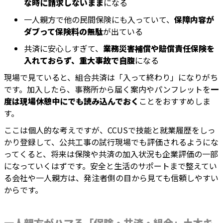
な時に請求しないまま
になる
一人親方で他の民間保険にも入っていて、
保障内容が
ダブって保険料の無駄
が出ている
共済に安心しすぎて、
業務災害補償や賠償責任保険を
入れておらず、重大事故で自腹
になる
現場で見ていると、組合共済は「入って終わり」になりがち
です。加入したら、事務所から届く案内やパンフレットを
一
度は現場休憩中にでも読み込んでおく
ことをおすすめしま
す。
ここは個人的な考えですが、CCUSで技能と就業履歴をしっ
かり登録して、公共工事の試行現場でも評価されるようにな
ってくると、将来は保険や共済の加入状況も企業評価の一部
になっていくはずです。安全と生活のサポートまで整えてい
る会社や一人親方は、発注者側の目から見ても信頼しやすい
からです。
一人親方がハマる「保険・共済・組合」土木キ