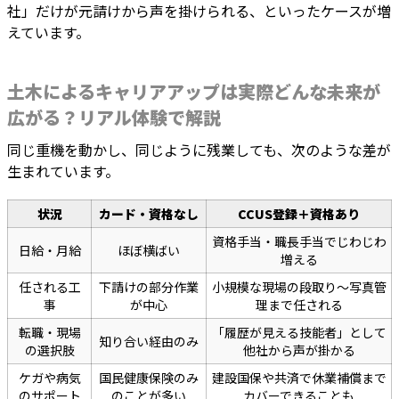
社」だけが元請けから声を掛けられる、といったケースが増
えています。
土木によるキャリアアップは実際どんな未来が
広がる？リアル体験で解説
同じ重機を動かし、同じように残業しても、次のような差が
生まれています。
状況
カード・資格なし
CCUS登録＋資格あり
資格手当・職長手当でじわじわ
日給・月給
ほぼ横ばい
増える
任される工
下請けの部分作業
小規模な現場の段取り〜写真管
事
が中心
理まで任される
転職・現場
「履歴が見える技能者」として
知り合い経由のみ
の選択肢
他社から声が掛かる
ケガや病気
国民健康保険のみ
建設国保や共済で休業補償まで
のサポート
のことが多い
カバーできることも