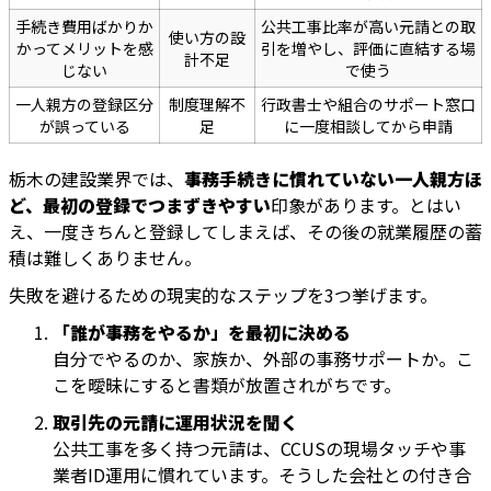
手続き費用ばかりか
公共工事比率が高い元請との取
使い方の設
かってメリットを感
引を増やし、評価に直結する場
計不足
じない
で使う
一人親方の登録区分
制度理解不
行政書士や組合のサポート窓口
が誤っている
足
に一度相談してから申請
栃木の建設業界では、
事務手続きに慣れていない一人親方ほ
ど、最初の登録でつまずきやすい
印象があります。とはい
え、一度きちんと登録してしまえば、その後の就業履歴の蓄
積は難しくありません。
失敗を避けるための現実的なステップを3つ挙げます。
「誰が事務をやるか」を最初に決める
自分でやるのか、家族か、外部の事務サポートか。こ
こを曖昧にすると書類が放置されがちです。
取引先の元請に運用状況を聞く
公共工事を多く持つ元請は、CCUSの現場タッチや事
業者ID運用に慣れています。そうした会社との付き合