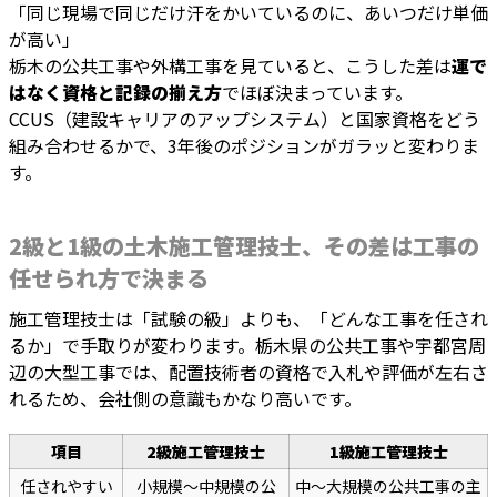
「同じ現場で同じだけ汗をかいているのに、あいつだけ単価
が高い」
栃木の公共工事や外構工事を見ていると、こうした差は
運で
はなく資格と記録の揃え方
でほぼ決まっています。
CCUS（建設キャリアのアップシステム）と国家資格をどう
組み合わせるかで、3年後のポジションがガラッと変わりま
す。
2級と1級の土木施工管理技士、その差は工事の
任せられ方で決まる
施工管理技士は「試験の級」よりも、「どんな工事を任され
るか」で手取りが変わります。栃木県の公共工事や宇都宮周
辺の大型工事では、配置技術者の資格で入札や評価が左右さ
れるため、会社側の意識もかなり高いです。
項目
2級施工管理技士
1級施工管理技士
任されやすい
小規模〜中規模の公
中〜大規模の公共工事の主