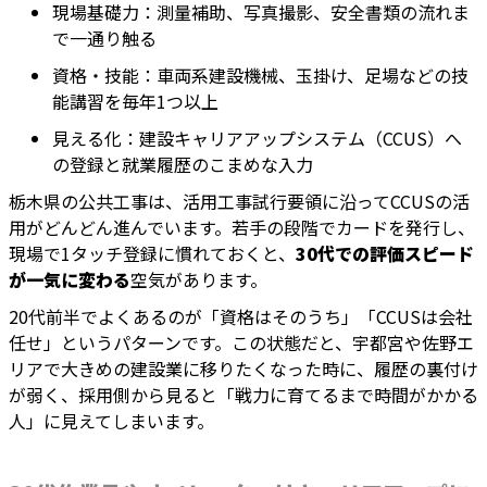
現場基礎力：測量補助、写真撮影、安全書類の流れま
で一通り触る
資格・技能：車両系建設機械、玉掛け、足場などの技
能講習を毎年1つ以上
見える化：建設キャリアアップシステム（CCUS）へ
の登録と就業履歴のこまめな入力
栃木県の公共工事は、活用工事試行要領に沿ってCCUSの活
用がどんどん進んでいます。若手の段階でカードを発行し、
現場で1タッチ登録に慣れておくと、
30代での評価スピード
が一気に変わる
空気があります。
20代前半でよくあるのが「資格はそのうち」「CCUSは会社
任せ」というパターンです。この状態だと、宇都宮や佐野エ
リアで大きめの建設業に移りたくなった時に、履歴の裏付け
が弱く、採用側から見ると「戦力に育てるまで時間がかかる
人」に見えてしまいます。