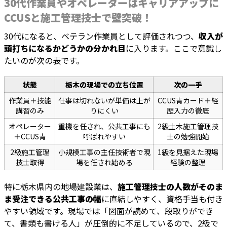
30代作業員やオペレーターはキャリアアップに
CCUSと施工管理技士で壁突破！
30代になると、ベテラン作業員として評価されつつ、
収入が
頭打ちになるかどうかの分かれ目
に入ります。ここで意識し
たいのが次の表です。
状態
栃木の現場での立ち位置
次の一手
作業員＋技能
仕事は切れないが単価は上が
CCUS青カード＋経
講習のみ
りにくい
歴入力の徹底
オペレーター
重機を任され、公共工事にも
2級土木施工管理技
＋CCUS青
呼ばれやすい
士の勉強開始
2級施工管理
小規模工事の主任技術者で現
1級を見据えた現場
技士取得
場を任され始める
経験の整理
特に栃木県内の地場建設業は、
施工管理技士の人数がそのま
ま受注できる公共工事の幅
に直結しやすく、資格手当も付き
やすい領域です。現場では「図面が読めて、段取りができ
て、書類も書ける人」が圧倒的に不足しているので、2級で