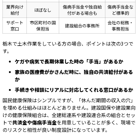
業界向け
傷病手当金や独自給
傷病手当金な
ほぼなし
給付
付がある場合も
ど標準的
サポート
市区町村の国
会社の総務・
建設組合の事務所
窓口
保担当
事務担当
栃木で土木作業をしている方の場合、ポイントは次の3つで
す。
ケガや病気で長期休業した時の「手当」があるか
家族の医療費がかさんだ時に、独自の共済給付がある
か
手続きや相談にリアルに対応してくれる窓口があるか
国民健康保険はシンプルですが、「休んだ期間の収入の穴」
を埋める仕組みはほとんどありません。建設国保や建設業向
けの健康保険組合は、全建総連系や建設連合系の組合とセッ
トで
共済金や傷病手当金
を用意していることが多く、現場で
のリスクと相性が良い制度設計になっています。