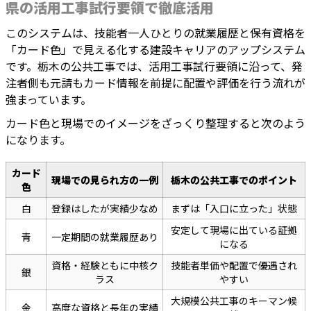
県の活用工事試行要領で徹底活用
このシステムは、技能者一人ひとりの就業履歴と保有資格を
「カード色」で見える化する建設キャリアのアップシステム
です。栃木の公共工事では、活用工事試行要領に沿って、発
注者側も元請もカード情報を前提に配置や評価を行う流れが
強まっています。
カード色と現場でのイメージをざっくり整理すると次のよう
になります。
カード
現場での見られ方の一例
栃木の公共工事でのポイント
色
白
登録はしたが実績少なめ
まずは「入口に立った」状態
安定して現場に出ている証拠
青
一定期間の就業履歴あり
になる
資格・経験ともに中核ク
技能者単価や配置で優遇され
銀
ラス
やすい
大規模公共工事のキーマン候
金
高度な資格と長年の実績