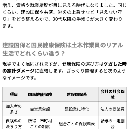
増え、資格や就業履歴が目に見える時代になりました。同じ
くらい、建設国保や共済、労災の上乗せなど「見えない守
り」をどう整えるかで、30代以降の手残りが大きく変わり
ます。
建設国保と国民健康保険は土木作業員のリアル
生活でどれくらい違う？
現場でよく混同されますが、健康保険の選び方は
ケガした時
の家計ダメージ
に直結します。ざっくり整理すると次のよう
なイメージです。
会社の社会保
項目
国民健康保険
建設国保系
険
加入者の
自営業全般
建設業に特化
法人の従業員
多さ
保険料の
所得＋市町村
給与の一定割
組合ごとの保険料表
決まり方
ごとの制度
合