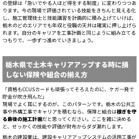
の登録は「急いでやる人ほど得をする制度」に変わりつつあ
ります。今の現場で評価されている技能をきちんと見える化
し、施工管理技士と技能講習を計画的に積み上げていけば、
栃木のどのエリアでも年収と役職の天井は確実に押し上げら
れます。自分のキャリアを工事計画と同じように組み立てる
つもりで、一歩ずつ進めていきましょう。
栃木県で土木キャリアアップする時に損
しない保険や組合の揃え方
「資格もCCUSカードも頑張ってそろえたのに、ケガ一発で
貯金が吹き飛んだ」
現場でよく耳にするのが、このパターンです。栃木の公共工
事や外構工事でキャリアを積むなら、保険と組合は
稼ぎを守
る最後の施工計画
だと思ってください。ここを雑に決める
と、せっかくの技能や評価が財布からダダ漏れします。
栃木の建設業は、建設キャリアアップシステムの活用工事が