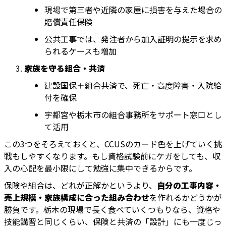
現場で第三者や近隣の家屋に損害を与えた場合の
賠償責任保険
公共工事では、発注者から加入証明の提示を求め
られるケースも増加
家族を守る組合・共済
建設国保＋組合共済で、死亡・高度障害・入院給
付を確保
宇都宮や栃木市の組合事務所をサポート窓口とし
て活用
この3つをそろえておくと、CCUSのカード色を上げていく挑
戦もしやすくなります。もし資格試験前にケガをしても、収
入の心配を最小限にして勉強に集中できるからです。
保険や組合は、どれが正解かというより、
自分の工事内容・
売上規模・家族構成に合った組み合わせ
を作れるかどうかが
勝負です。栃木の現場で長く食べていくつもりなら、資格や
技能講習と同じくらい、保険と共済の「設計」にも一度じっ