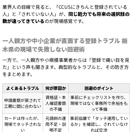
業界人の目線で見ると、「CCUSにきちんと登録されている
人」と「されていない人」が、
同じ能力でも将来の選択肢の
数が違ってきている
のが現場感覚です。
一人親方や中小企業が直面する登録トラブル 栃
木県の現場で失敗しない回避術
一方で、一人親方や小規模事業者からは「登録で痛い目を見
た」という声も聞きます。典型的なトラブルと、その防ぎ方
をまとめます。
よくあるトラブル
何が原因か
回避のポイント
資格証・本
事前にチェックリストを作り、
申請書類が戻されて
人確認書類
現場ではなく事務所で余裕をも
工期に間に合わない
の不備
って準備
カードは作ったが、
元請側の運
事前協議で「タッチ運用してい
現場でタッチされな
用不足・説
るか」を確認し、されていなけ
い
明不足
れば交渉