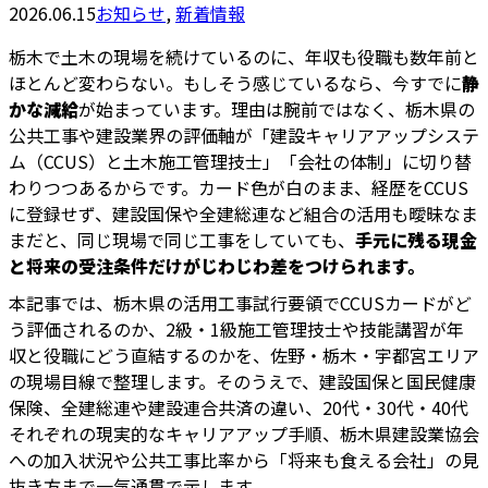
2026.06.15
お知らせ
,
新着情報
栃木で土木の現場を続けているのに、年収も役職も数年前と
ほとんど変わらない。もしそう感じているなら、今すでに
静
かな減給
が始まっています。理由は腕前ではなく、栃木県の
公共工事や建設業界の評価軸が「建設キャリアアップシステ
ム（CCUS）と土木施工管理技士」「会社の体制」に切り替
わりつつあるからです。カード色が白のまま、経歴をCCUS
に登録せず、建設国保や全建総連など組合の活用も曖昧なま
まだと、同じ現場で同じ工事をしていても、
手元に残る現金
と将来の受注条件だけがじわじわ差をつけられます。
本記事では、栃木県の活用工事試行要領でCCUSカードがど
う評価されるのか、2級・1級施工管理技士や技能講習が年
収と役職にどう直結するのかを、佐野・栃木・宇都宮エリア
の現場目線で整理します。そのうえで、建設国保と国民健康
保険、全建総連や建設連合共済の違い、20代・30代・40代
それぞれの現実的なキャリアアップ手順、栃木県建設業協会
への加入状況や公共工事比率から「将来も食える会社」の見
抜き方まで一気通貫で示します。