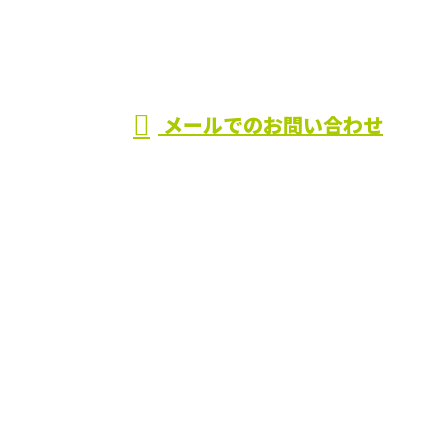
市の有限会社田中
受付／8：00～18：00
メールでのお問い合わせ
建設におまかせ
ホーム
業務案内
施工実績
採用情報
会社概要
BLOG
サイトマップ
お問い合わせ