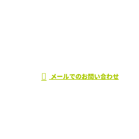
お電話でのお問い合わせ
0283-85-3259
土木工事なら佐野
市の有限会社田中
受付／8：00～18：00
メールでのお問い合わせ
建設におまかせ
ホーム
業務案内
施工実績
採用情報